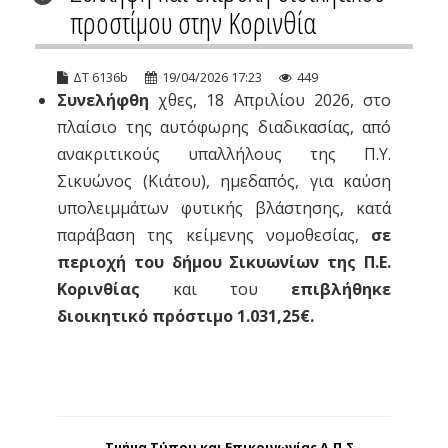
προστίμου στην Κορινθία
ΔΤ 6136b
19/04/2026 17:23
449
Συνελήφθη
χθες, 18 Απριλίου 2026, στο
πλαίσιο της αυτόφωρης διαδικασίας, από
ανακριτικούς υπαλλήλους της Π.Υ.
Σικυώνος (Κιάτου), ημεδαπός, για καύση
υπολειμμάτων φυτικής βλάστησης, κατά
παράβαση της κείμενης νομοθεσίας,
σε
περιοχή του δήμου Σικυωνίων της Π.Ε.
Κορινθίας
και του
επιβλήθηκε
διοικητικό πρόστιμο 1.031,25€.
Τμήμα Τύπου και Επικοινωνίας Α.Π.Σ.