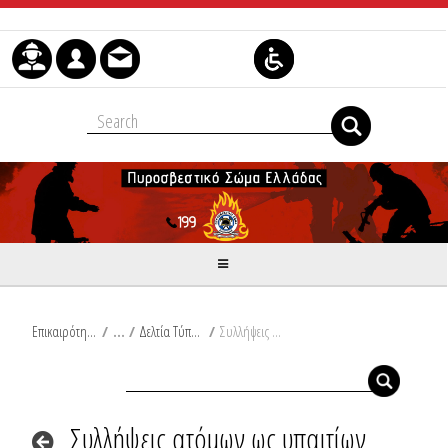
Μετάβαση στο περιεχόμενο
Επικαιρότητα
/
Δελτία Τύπου
/
Συλλήψεις ατόμων ως υπαιτίων πρόκλησης εμπρησμού από αμέλεια και πρόθεση σε Κορινθία και Ηλεία
Συλλήψεις ατόμων ως υπαιτίων