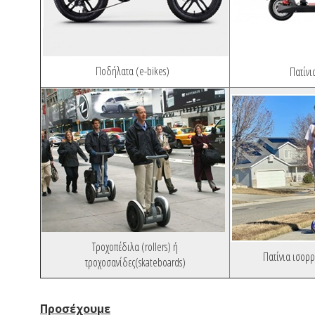
Ποδήλατα (e-bikes)
Πατίνι
Τροχοπέδιλα (rollers) ή
Πατίνια ισορρ
τροχοσανίδες(skateboards)
Προσέχουμε