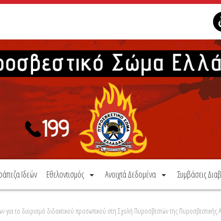
ράπεζα Ιδεών
Εθελοντισμός
Ανοιχτά Δεδομένα
Συμβάσεις Διαβ
ν για το διορισμό διδακτικού προσωπικού στη Σχολή Πυροσβεστών της Πυροσβεστικής 