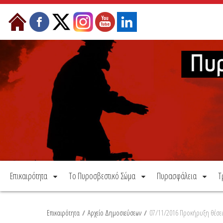
Μετάβαση στο περιεχόμενο
Επικαιρότητα
Το Πυροσβεστικό Σώμα
Πυρασφάλεια
Τ
Επικαιρότητα
/
Αρχείο Δημοσιεύσεων
/
07/11/2016 Προκήρυξη θέσεω