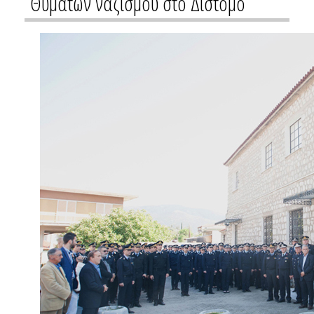
Θυμάτων ναζισμού στο Δίστομο