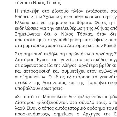
τόνισε ο Νίκος Τόσκας.
Η επίσκεψη στο Δίστομο πλέον εντάσσεται στ
δράσεων των Σχολών για να μάθουν οι νεώτερες γε
Ελλάδα και να τιμήσουν τα θύματα. Φέτος η ε
εκδηλώσεις για την απελευθέρωση της Αθήνας από
Σημειώνεται ότι ο Νίκος Τόσκας, όταν διε
πρωτοστατήσει στην καθιέρωση επισκέψεων σπ
στα μαρτυρικά χωριά του Διστόμου και των Καλαβ
Στη σημερινή εκδήλωση παρών ήταν ο Αργύρης Σ
Διστόμου. Έχασε τους γονείς του και δεκάδες συγγ
σε ορφανοτροφεία της Αθήνας, αργότερα βρέθηκε
και αστροφυσική και συμμετέχει στον αγώνα γ
αποζημιώσεων. Ο ίδιος εξιστόρησε τα γεγονό
σχολών της Αστυνομίας και της Πυροσβεστική
υποβάλλουν ερωτήσεις.
«Σε αυτό το Μαυσωλείο δεν φιλοξενούνται μό
Δίστομου· φιλοξενούνται, στο σύνολό τους, ο π
λαού. Είναι ο τόπος αυτός ιστορικό ορόσημο του έ
προσκυνήματος», σημείωσε ο Αρχηγός της ΕΛ