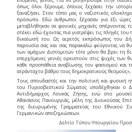
επόμενες γενιές. Για να βοηθήσουμε στην παιδευ
όπως όλοι ξέρουμε, όποιος ξεχάσει την ιστορί
ξαναζήσει. Στον τόπο μας ο ναζιστικός ολοκληρ
πρόσωπο. Εδώ άνθρωποι ξέχασαν για έξι ώρες
μεταβλήθηκαν σε φονικές μηχανές σπέρνοντας το
στέκει εδώ έχοντας πια γιατρέψει τις πληγές το
δικαίωσή του. Ως αιρετός εκπρόσωπος του Δή
παρουσία σας και σας παρακαλώ φεύγοντας να θ
των αμάχων Διστομιτών τότε μόνο θα βρει τη δι
επερχόμενες γενιές ορκιστούν στις ψυχές των θ
κάθε προσπάθεια αναβίωσης του φασισμού και τ
ατράνταχτο βάθρο τους δημοκρατικούς θεσμούς»,
Τους σπουδαστές και την πολιτική και φυσική η
του Πυροσβεστικού Σώματος υποδέχθηκαν ο Δ
Αντιδήμαρχος Λουκάς Ζήσης, ενώ στο μουσε
Αθανάσιος Πανουργιάς, μέλη της Διοικούσας Επι
της διευρυμένης Γραμματείας του Εθνικού Σ
Γερμανικών αποζημιώσεων.
Δελτίο Τύπου Υπουργείου Προσ