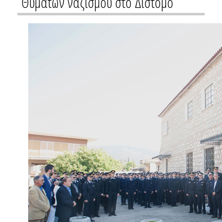
Θυμάτων ναζισμού στο Δίστομο