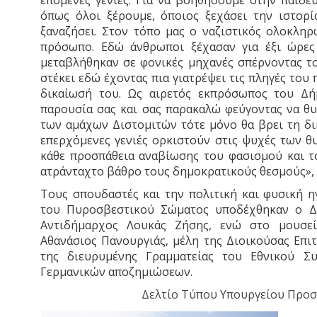
επόμενες γενιές. Για να βοηθήσουμε στην παιδευ
όπως όλοι ξέρουμε, όποιος ξεχάσει την ιστορί
ξαναζήσει. Στον τόπο μας ο ναζιστικός ολοκληρ
πρόσωπο. Εδώ άνθρωποι ξέχασαν για έξι ώρες
μεταβλήθηκαν σε φονικές μηχανές σπέρνοντας το
στέκει εδώ έχοντας πια γιατρέψει τις πληγές το
δικαίωσή του. Ως αιρετός εκπρόσωπος του Δή
παρουσία σας και σας παρακαλώ φεύγοντας να θ
των αμάχων Διστομιτών τότε μόνο θα βρει τη δι
επερχόμενες γενιές ορκιστούν στις ψυχές των θ
κάθε προσπάθεια αναβίωσης του φασισμού και τ
ατράνταχτο βάθρο τους δημοκρατικούς θεσμούς»,
Τους σπουδαστές και την πολιτική και φυσική η
του Πυροσβεστικού Σώματος υποδέχθηκαν ο Δ
Αντιδήμαρχος Λουκάς Ζήσης, ενώ στο μουσε
Αθανάσιος Πανουργιάς, μέλη της Διοικούσας Επι
της διευρυμένης Γραμματείας του Εθνικού Σ
Γερμανικών αποζημιώσεων.
Δελτίο Τύπου Υπουργείου Προσ