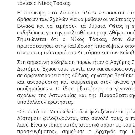
τόνισε ο Νίκος Τόσκας.
Η επίσκεψη στο Δίστομο πλέον εντάσσεται στ
δράσεων των Σχολών για να μάθουν οι νεώτερες γε
Ελλάδα και να τιμήσουν τα θύματα. Φέτος η ε
εκδηλώσεις για την απελευθέρωση της Αθήνας από
Σημειώνεται ότι ο Νίκος Τόσκας, όταν διε
πρωτοστατήσει στην καθιέρωση επισκέψεων σπ
στα μαρτυρικά χωριά του Διστόμου και των Καλαβ
Στη σημερινή εκδήλωση παρών ήταν ο Αργύρης Σ
Διστόμου. Έχασε τους γονείς του και δεκάδες συγγ
σε ορφανοτροφεία της Αθήνας, αργότερα βρέθηκε
και αστροφυσική και συμμετέχει στον αγώνα γ
αποζημιώσεων. Ο ίδιος εξιστόρησε τα γεγονό
σχολών της Αστυνομίας και της Πυροσβεστική
υποβάλλουν ερωτήσεις.
«Σε αυτό το Μαυσωλείο δεν φιλοξενούνται μό
Δίστομου· φιλοξενούνται, στο σύνολό τους, ο π
λαού. Είναι ο τόπος αυτός ιστορικό ορόσημο του έ
προσκυνήματος», σημείωσε ο Αρχηγός της ΕΛ