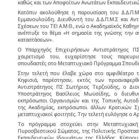
καθώς και των Αποφοίτων Ανωτάτων Εκπαιδευτικ
Κατόπιν ακολούθησε η παρουσίαση του Δ.Δ.Π.Μ.
Εμμανουλούδη, Διευθυντή του Δ.Δ.Π.Μ.Σ και Αν
Σχέσεων του ΤΕΙ Α.Μ.Θ., ενώ ο Ακαδημαϊκός Καθηγ
ανέπτυξε το θέμα «Η σημασία της γνώσης την α
καταστάσεων».
Ο Υπαρχηγός Επιχειρήσεων Αντιστράτηγος ΠΣ
χαιρετισμό του, ευχαρίστησε τους παρευρ
σπουδαστές στο Μεταπτυχιακό Πρόγραμμα Σπουδ
Στην τελετή που έλαβε χώρα στο αμφιθέατρο 
Κηφισιά, παρέστησαν, εκτός των προαναφερθ
Αντιστράτηγος ΠΣ Σωτήριος Τερζούδης, ο Διο
Υποστράτηγος Βασίλειος Μωϋσίδης, ο διευθ
εκπρόσωποι Οργανισμών και της Τοπικής Αυτοδι
της Ακαδημίας, εκπρόσωποι άλλων Κρατικών Σχ
μεταπτυχιακοί φοιτητές. Την τελετή ευλόγησε ο Α
Το πρόγραμμα στοχεύει στην Μεταπτυχιακή
Πυροσβεστικού Σώματος, της Πολιτικής Προστασ
Εκπαιδευτικών Ιδρυμάτων της Ελλάδας, Κύπρου 