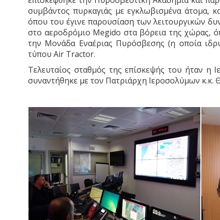
επισκέφθηκε την Πυροσβεστική Ακαδημία και παρ
συμβάντος πυρκαγιάς με εγκλωβισμένα άτομα, κα
όπου του έγινε παρουσίαση των λειτουργικών δυ
στο αεροδρόμιο Megido στα βόρεια της χώρας, ό
την Μονάδα Εναέριας Πυρόσβεσης (η οποία ιδρύ
τύπου Air Tractor.
Τελευταίος σταθμός της επίσκεψής του ήταν η Ι
συναντήθηκε με τον Πατριάρχη Ιεροσολύμων κ.κ. Θ