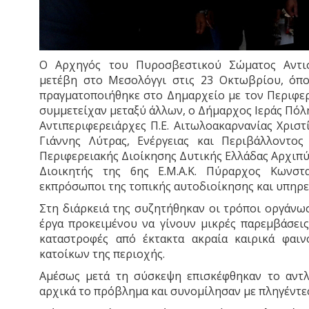
Ο Αρχηγός του Πυροσβεστικού Σώματος Αντισ
μετέβη στο Μεσολόγγι στις 23 Οκτωβρίου, όπ
πραγματοποιήθηκε στο Δημαρχείο με τον Περιφερ
συμμετείχαν μεταξύ άλλων, ο Δήμαρχος Ιεράς Πόλ
Αντιπεριφερειάρχες Π.Ε. Αιτωλοακαρνανίας Χρισ
Γιάννης Λύτρας, Ενέργειας και Περιβάλλοντο
Περιφερειακής Διοίκησης Δυτικής Ελλάδας Αρχιπ
Διοικητής της 6ης Ε.Μ.Α.Κ. Πύραρχος Κωνστ
εκπρόσωποι της τοπικής αυτοδιοίκησης και υπηρ
Στη διάρκειά της συζητήθηκαν οι τρόποι οργάνωσ
έργα προκειμένου να γίνουν μικρές παρεμβάσει
καταστροφές από έκτακτα ακραία καιρικά φαι
κατοίκων της περιοχής.
Αμέσως μετά τη σύσκεψη επισκέφθηκαν το αντ
αρχικά το πρόβλημα και συνομίλησαν με πληγέντες