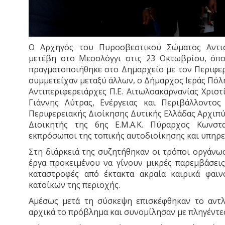
Ο Αρχηγός του Πυροσβεστικού Σώματος Αντισ
μετέβη στο Μεσολόγγι στις 23 Οκτωβρίου, όπ
πραγματοποιήθηκε στο Δημαρχείο με τον Περιφερ
συμμετείχαν μεταξύ άλλων, ο Δήμαρχος Ιεράς Πόλ
Αντιπεριφερειάρχες Π.Ε. Αιτωλοακαρνανίας Χρισ
Γιάννης Λύτρας, Ενέργειας και Περιβάλλοντο
Περιφερειακής Διοίκησης Δυτικής Ελλάδας Αρχιπ
Διοικητής της 6ης Ε.Μ.Α.Κ. Πύραρχος Κωνστ
εκπρόσωποι της τοπικής αυτοδιοίκησης και υπηρ
Στη διάρκειά της συζητήθηκαν οι τρόποι οργάνωσ
έργα προκειμένου να γίνουν μικρές παρεμβάσει
καταστροφές από έκτακτα ακραία καιρικά φαι
κατοίκων της περιοχής.
Αμέσως μετά τη σύσκεψη επισκέφθηκαν το αντ
αρχικά το πρόβλημα και συνομίλησαν με πληγέντες