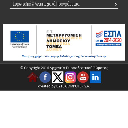
Ευρωπαϊκά & Αναπτυξιακά Προγράμματα
© Copyright 2016 Αρχηγείο Πυροσβεστικού Σώματος
created by BYTE COMPUTER S.A.