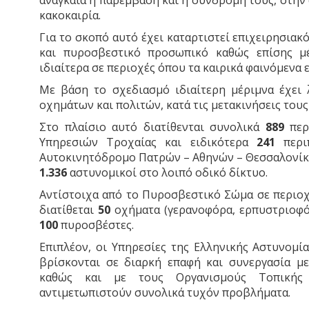
αναγκαία η παρέμβαση και η συνδρομή τους, στη
κακοκαιρία.
Για το σκοπό αυτό έχει καταρτιστεί επιχειρησιακό
και πυροσβεστικό προσωπικό καθώς επίσης μέ
ιδιαίτερα σε περιοχές όπου τα καιρικά φαινόμενα 
Με βάση το σχεδιασμό ιδιαίτερη μέριμνα έχει 
οχημάτων και πολιτών, κατά τις μετακινήσεις τους
Στο πλαίσιο αυτό διατίθενται συνολικά
889
περ
Υπηρεσιών Τροχαίας και ειδικότερα
241
περι
Αυτοκινητόδρομο Πατρών – Αθηνών – Θεσσαλονίκ
1.336
αστυνομικοί στο λοιπό οδικό δίκτυο.
Αντίστοιχα από το Πυροσβεστικό Σώμα σε περιο
διατίθεται
50
οχήματα (γερανοφόρα, ερπυστριοφόρ
100
πυροσβέστες.
Επιπλέον, οι Υπηρεσίες της Ελληνικής Αστυνομί
βρίσκονται σε διαρκή επαφή και συνεργασία μ
καθώς και με τους Οργανισμούς Τοπικής 
αντιμετωπιστούν συνολικά τυχόν προβλήματα.