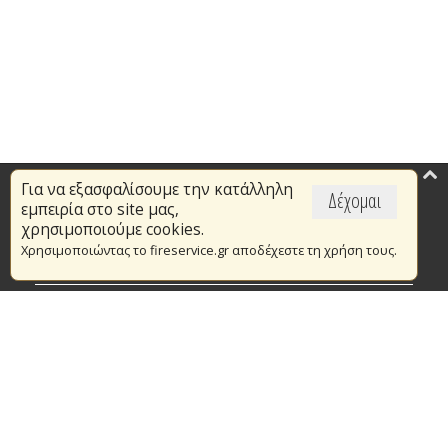
Για να εξασφαλίσουμε την κατάλληλη
Επικαιρότητα
Δέχομαι
εμπειρία στο site μας,
Το Πυροσβεστικό Σώμα
χρησιμοποιούμε cookies.
Χρησιμοποιώντας το fireservice.gr αποδέχεστε τη χρήση τους.
Πυρασφάλεια
Τράπεζα Ιδεών
Εθελοντισμός
Ανοιχτά Δεδομένα
Συμβάσεις Διαβουλεύσεις Διαγωνισμοί