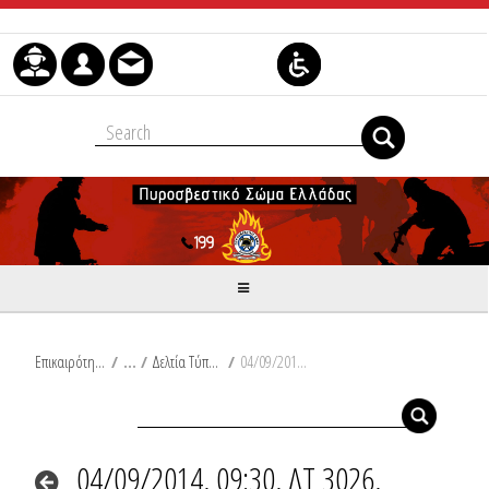
Μετάβαση στο περιεχόμενο
Επικαιρότητα
/
Δελτία Τύπου
/
04/09/2014, 09:30, ΔΤ 3026, Νεκρή από πυρκαγιά σε διαμέρισμα στην Κυψέλη Αττικής. Αντλήσεις λόγω έντονων καιρικών φαινομένων στην Ξάνθη και στη Θάσο.
04/09/2014, 09:30, ΔΤ 3026,