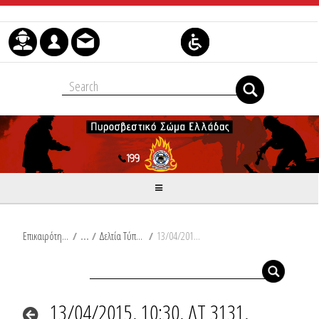
Μετάβαση στο περιεχόμενο
Επικαιρότητα
/
Δελτία Τύπου
/
13/04/2015, 10:30, ΔΤ 3131, Πυρκαγιά σε αγροτική αποθήκη στο Νομό Κοζάνης.
13/04/2015, 10:30, ΔΤ 3131,