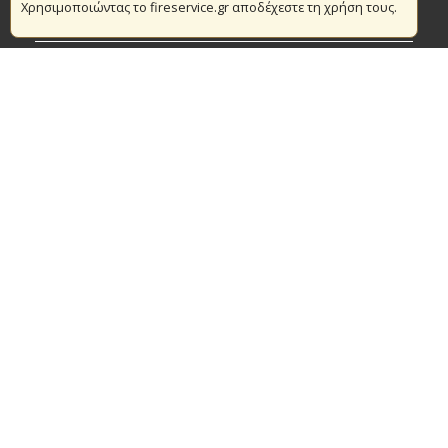
Χρησιμοποιώντας το fireservice.gr αποδέχεστε τη χρήση τους.
Πυρασφάλεια
Τράπεζα Ιδεών
Εθελοντισμός
Ανοιχτά Δεδομένα
Συμβάσεις Διαβουλεύσεις Διαγωνισμοί
Ευρωπαϊκά & Αναπτυξιακά Προγράμματα
© Copyright 2016 Αρχηγείο Πυροσβεστικού Σώματος