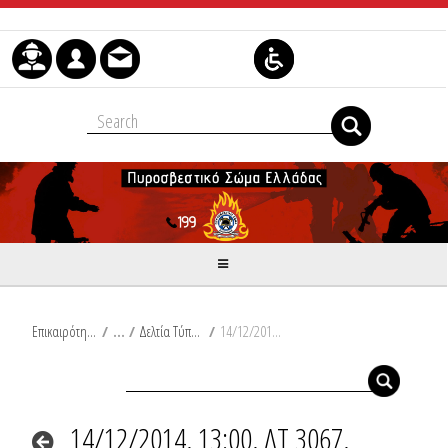
Μετάβαση στο περιεχόμενο
Επικαιρότητα
/
Δελτία Τύπου
/
14/12/2014, 13:00, ΔΤ 3067, Πυρκαγιά σε μονοκατοικία, στο Δ. Λίμνης Πλαστήρα του Νομού Καρδίτσας
14/12/2014, 13:00, ΔΤ 3067,