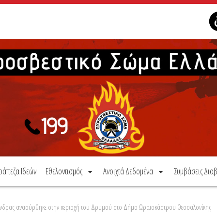
ράπεζα Ιδεών
Εθελοντισμός
Ανοιχτά Δεδομένα
Συμβάσεις Διαβ
ς άνδρας ανασύρθηκε στην περιοχή του Δρυμού στο Δήμο Ωραιοκάστρου Θεσσαλονίκης