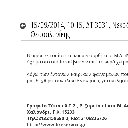
15/09/2014, 10:15, ΔΤ 3031, Νεκ
Θεσσαλονίκης
Νεκρός εντοπίστηκε και ανασύρθηκε ο Μ.Δ. 49
όχημα στο οποίο επέβαιναν από τα νερά χει
Λόγω των έντονων καιρικών φαινομένων που 
μας δέχθηκε συνολικά 85 κλήσεις για αντλήσε
Γραφείο Τύπου Α.Π.Σ., Ριζαρείου 1 και Μ. 
Χαλάνδρι, Τ.Κ. 15233
Τηλ.:2132158680-2, Fax: 2106826726
http://www.fireservice.gr