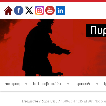
Μετάβαση στο περιεχόμενο
Επικαιρότητα
Το Πυροσβεστικό Σώμα
Πυρασφάλεια
Τ
Επικαιρότητα
/
Δελτία Τύπου
/
15/09/2014, 10:15, ΔΤ 3031, Νεκρό