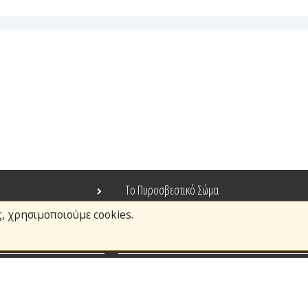
Το Πυροσβεστικό Σώμα
ς, χρησιμοποιούμε cookies.
Τράπεζα Ιδεών
Ανοιχτά Δεδομένα
σμοί
Ευρωπαϊκά & Αναπτυξιακά Προγράμματα