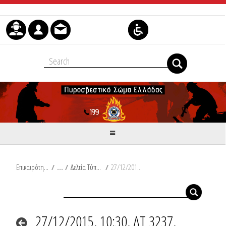
Μετάβαση στο περιεχόμενο
Επικαιρότητα
/
Δελτία Τύπου
/
27/12/2015, 10:30, ΔΤ 3237, Πυρκαγιά σε διπλοκατοικία στην Τ.Κ Βροντούς στο Νομό Πιερίας.
27/12/2015, 10:30, ΔΤ 3237,