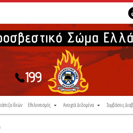
ράπεζα Ιδεών
Εθελοντισμός
Ανοιχτά Δεδομένα
Συμβάσεις Διαβ
α