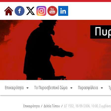
Μετάβαση στο περιεχόμενο
Επικαιρότητα
Το Πυροσβεστικό Σώμα
Πυρασφάλεια
Τ
Επικαιρότητα
/
Δελτία Τύπου
/
ΔΤ 1532, 18/09/2006, 10:00, Συμβάντ