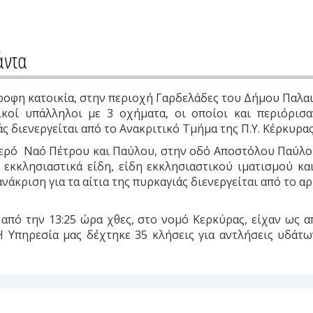
άντα
ώροφη κατοικία, στην περιοχή Γαρδελάδες του Δήμου Παλα
κοί υπάλληλοι με 3 οχήματα, οι οποίοι και περιόρισ
ς διενεργείται από το Ανακριτικό Τμήμα της Π.Υ. Κέρκυρας
Ιερό Ναό Πέτρου και Παύλου, στην οδό Αποστόλου Παύλου
 εκκλησιαστικά είδη, είδη εκκλησιαστικού ιματισμού κα
άκριση για τα αίτια της πυρκαγιάς διενεργείται από το αρ
πό την 13:25 ώρα χθες, στο νομό Κερκύρας, είχαν ως 
Η Υπηρεσία μας δέχτηκε 35 κλήσεις για αντλήσεις υδάτων