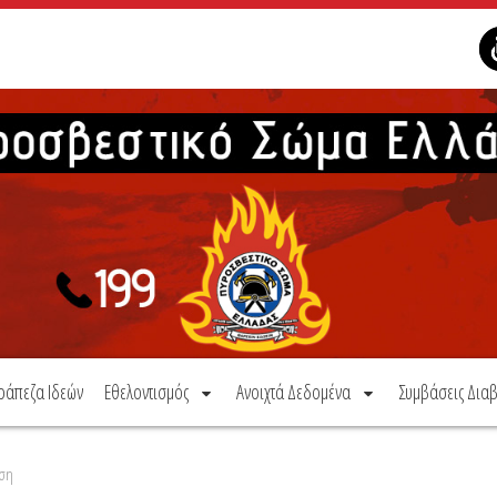
ράπεζα Ιδεών
Εθελοντισμός
Ανοιχτά Δεδομένα
Συμβάσεις Διαβ
ωση