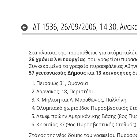
ΔΤ 1536, 26/09/2006, 14:30, Ανακ
Στα πλαίσια της προσπάθειας για ακόμα καλ
26 χρόνια λειτουργίας
του γραφείου πυρασφ
Συγκεκριμένα το γραφείο πυρασφάλειας Αθην
57 γειτονικούς Δήμους
και
13 κοινότητες
δι
Πειραιώς 31, Ομόνοια
Λάρνακος 18, Περιστέρι
Κ. Μηλίση και Λ. Μαραθώνος, Παλλήνη
Ολυμπιακό χωριό,(6ος Πυροσβεστικός Στ
Λεωφ. πρώην Αμερικάνικης Βάσης (8ος Πυ
Κηφισίας 37 (9ος Πυροσβεστικός Σταθμός), 
Στόχος της νέας δομής του γραφείου Πυρασφά