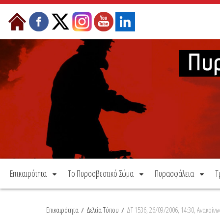
Μετάβαση στο περιεχόμενο
Επικαιρότητα
Το Πυροσβεστικό Σώμα
Πυρασφάλεια
Τ
Επικαιρότητα
/
Δελτία Τύπου
/
ΔΤ 1536, 26/09/2006, 14:30, Ανακοίν