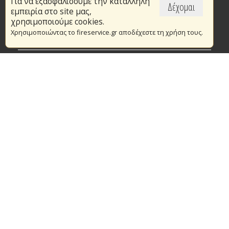
Για να εξασφαλίσουμε την κατάλληλη
Επικαιρότητα
Δέχομαι
εμπειρία στο site μας,
Το Πυροσβεστικό Σώμα
χρησιμοποιούμε cookies.
Χρησιμοποιώντας το fireservice.gr αποδέχεστε τη χρήση τους.
Πυρασφάλεια
Τράπεζα Ιδεών
Εθελοντισμός
Ανοιχτά Δεδομένα
Συμβάσεις Διαβουλεύσεις Διαγωνισμοί
Ευρωπαϊκά & Αναπτυξιακά Προγράμματα