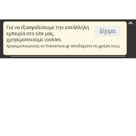
Για να εξασφαλίσουμε την κατάλληλη
Επικαιρότητα
Δέχομαι
εμπειρία στο site μας,
Το Πυροσβεστικό Σώμα
χρησιμοποιούμε cookies.
Χρησιμοποιώντας το fireservice.gr αποδέχεστε τη χρήση τους.
Πυρασφάλεια
Τράπεζα Ιδεών
Εθελοντισμός
Ανοιχτά Δεδομένα
Συμβάσεις Διαβουλεύσεις Διαγωνισμοί
Ευρωπαϊκά & Αναπτυξιακά Προγράμματα