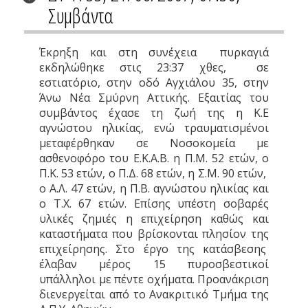
Συμβάντα
Έκρηξη και στη συνέχεια πυρκαγιά
εκδηλώθηκε στις 23:37 χθες, σε
εστιατόριο, στην οδό Αγχιάλου 35, στην
Άνω Νέα Σμύρνη Αττικής. Εξαιτίας του
συμβάντος έχασε τη ζωή της η Κ.Ε
αγνώστου ηλικίας, ενώ τραυματισμένοι
μεταφέρθηκαν σε Νοσοκομεία με
ασθενοφόρο του Ε.Κ.Α.Β. η Π.Μ. 52 ετών, ο
Π.Κ. 53 ετών, ο Π.Δ. 68 ετών, η Σ.Μ. 90 ετών,
ο Α.Λ. 47 ετών, η Π.Β. αγνώστου ηλικίας και
ο Τ.X. 67 ετών. Επίσης υπέστη σοβαρές
υλικές ζημιές η επιχείρηση καθώς και
καταστήματα που βρίσκονται πλησίον της
επιχείρησης. Στο έργο της κατάσβεσης
έλαβαν μέρος 15 πυροσβεστικοί
υπάλληλοι με πέντε οχήματα. Προανάκριση
διενεργείται από το Ανακριτικό Τμήμα της