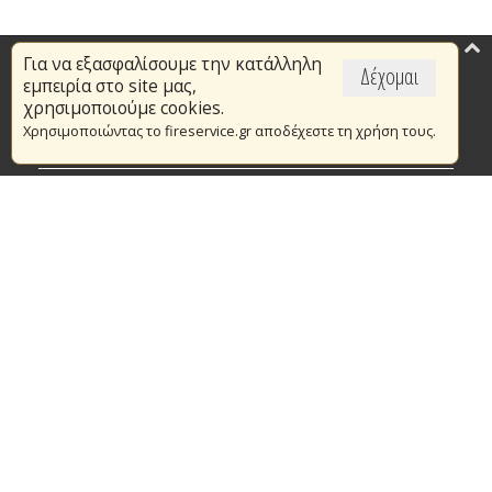
Για να εξασφαλίσουμε την κατάλληλη
Επικαιρότητα
Δέχομαι
εμπειρία στο site μας,
Το Πυροσβεστικό Σώμα
χρησιμοποιούμε cookies.
Χρησιμοποιώντας το fireservice.gr αποδέχεστε τη χρήση τους.
Πυρασφάλεια
Τράπεζα Ιδεών
Εθελοντισμός
Ανοιχτά Δεδομένα
Συμβάσεις Διαβουλεύσεις Διαγωνισμοί
Ευρωπαϊκά & Αναπτυξιακά Προγράμματα