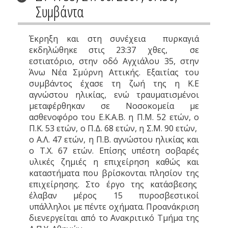
Συμβάντα
Έκρηξη και στη συνέχεια πυρκαγιά
εκδηλώθηκε στις 23:37 χθες, σε
εστιατόριο, στην οδό Αγχιάλου 35, στην
Άνω Νέα Σμύρνη Αττικής. Εξαιτίας του
συμβάντος έχασε τη ζωή της η Κ.Ε
αγνώστου ηλικίας, ενώ τραυματισμένοι
μεταφέρθηκαν σε Νοσοκομεία με
ασθενοφόρο του Ε.Κ.Α.Β. η Π.Μ. 52 ετών, ο
Π.Κ. 53 ετών, ο Π.Δ. 68 ετών, η Σ.Μ. 90 ετών,
ο Α.Λ. 47 ετών, η Π.Β. αγνώστου ηλικίας και
ο Τ.X. 67 ετών. Επίσης υπέστη σοβαρές
υλικές ζημιές η επιχείρηση καθώς και
καταστήματα που βρίσκονται πλησίον της
επιχείρησης. Στο έργο της κατάσβεσης
έλαβαν μέρος 15 πυροσβεστικοί
υπάλληλοι με πέντε οχήματα. Προανάκριση
διενεργείται από το Ανακριτικό Τμήμα της