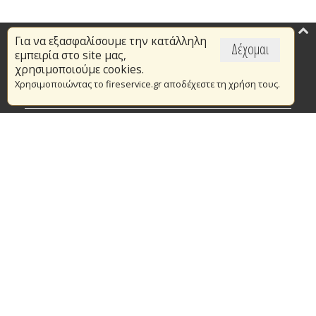
Για να εξασφαλίσουμε την κατάλληλη
Επικαιρότητα
Δέχομαι
εμπειρία στο site μας,
Το Πυροσβεστικό Σώμα
χρησιμοποιούμε cookies.
Χρησιμοποιώντας το fireservice.gr αποδέχεστε τη χρήση τους.
Πυρασφάλεια
Τράπεζα Ιδεών
Εθελοντισμός
Ανοιχτά Δεδομένα
Συμβάσεις Διαβουλεύσεις Διαγωνισμοί
Ευρωπαϊκά & Αναπτυξιακά Προγράμματα