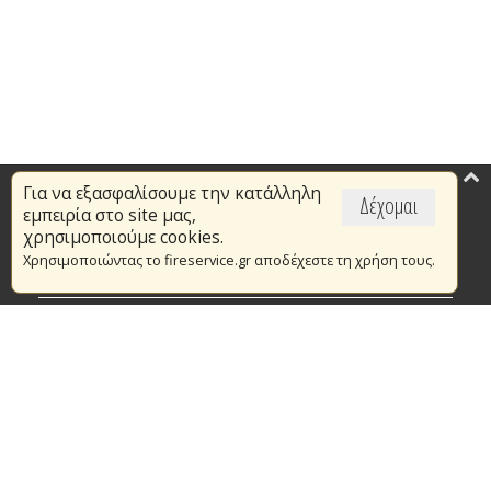
Για να εξασφαλίσουμε την κατάλληλη
Επικαιρότητα
Δέχομαι
εμπειρία στο site μας,
Το Πυροσβεστικό Σώμα
χρησιμοποιούμε cookies.
Χρησιμοποιώντας το fireservice.gr αποδέχεστε τη χρήση τους.
Πυρασφάλεια
Τράπεζα Ιδεών
Εθελοντισμός
Ανοιχτά Δεδομένα
Συμβάσεις Διαβουλεύσεις Διαγωνισμοί
Ευρωπαϊκά & Αναπτυξιακά Προγράμματα