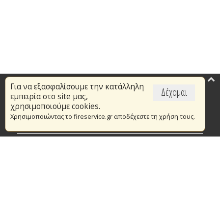
Για να εξασφαλίσουμε την κατάλληλη
Επικαιρότητα
Δέχομαι
εμπειρία στο site μας,
Το Πυροσβεστικό Σώμα
χρησιμοποιούμε cookies.
Χρησιμοποιώντας το fireservice.gr αποδέχεστε τη χρήση τους.
Πυρασφάλεια
Τράπεζα Ιδεών
Εθελοντισμός
Ανοιχτά Δεδομένα
Συμβάσεις Διαβουλεύσεις Διαγωνισμοί
Ευρωπαϊκά & Αναπτυξιακά Προγράμματα