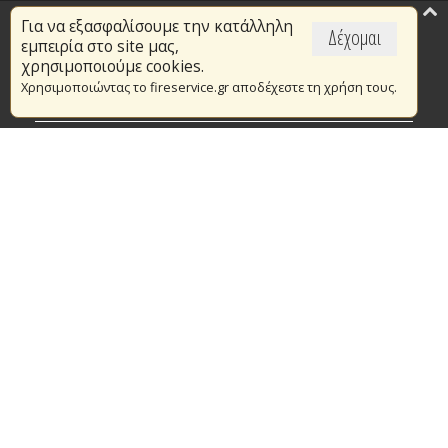
Για να εξασφαλίσουμε την κατάλληλη
Επικαιρότητα
Δέχομαι
εμπειρία στο site μας,
Το Πυροσβεστικό Σώμα
χρησιμοποιούμε cookies.
Χρησιμοποιώντας το fireservice.gr αποδέχεστε τη χρήση τους.
Πυρασφάλεια
Τράπεζα Ιδεών
Εθελοντισμός
Ανοιχτά Δεδομένα
Συμβάσεις Διαβουλεύσεις Διαγωνισμοί
Ευρωπαϊκά & Αναπτυξιακά Προγράμματα