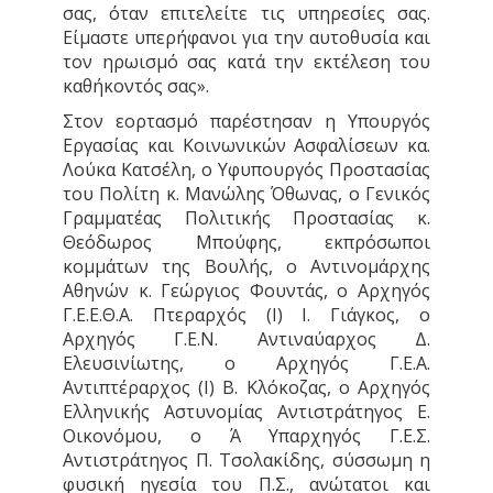
σας, όταν επιτελείτε τις υπηρεσίες σας.
Είμαστε υπερήφανοι για την αυτοθυσία και
τον ηρωισμό σας κατά την εκτέλεση του
καθήκοντός σας».
Στον εορτασμό παρέστησαν η Υπουργός
Εργασίας και Κοινωνικών Ασφαλίσεων κα.
Λούκα Κατσέλη, ο Υφυπουργός Προστασίας
του Πολίτη κ. Μανώλης Όθωνας, ο Γενικός
Γραμματέας Πολιτικής Προστασίας κ.
Θεόδωρος Μπούφης, εκπρόσωποι
κομμάτων της Βουλής, ο Αντινομάρχης
Αθηνών κ. Γεώργιος Φουντάς, ο Αρχηγός
Γ.Ε.Ε.Θ.Α. Πτεραρχός (Ι) Ι. Γιάγκος, ο
Αρχηγός Γ.Ε.Ν. Αντιναύαρχος Δ.
Ελευσινίωτης, ο Αρχηγός Γ.Ε.Α.
Αντιπτέραρχος (Ι) Β. Κλόκοζας, ο Αρχηγός
Ελληνικής Αστυνομίας Αντιστράτηγος Ε.
Οικονόμου, ο Ά Υπαρχηγός Γ.Ε.Σ.
Αντιστράτηγος Π. Τσολακίδης, σύσσωμη η
φυσική ηγεσία του Π.Σ., ανώτατοι και