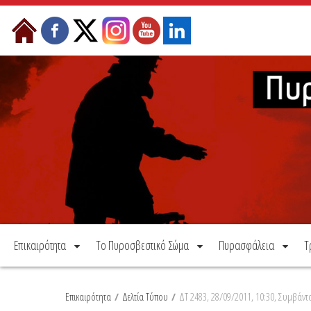
Μετάβαση στο περιεχόμενο
Επικαιρότητα
Το Πυροσβεστικό Σώμα
Πυρασφάλεια
Τ
Επικαιρότητα
/
Δελτία Τύπου
/
ΔΤ 2483, 28/09/2011, 10:30, Συμβάντ