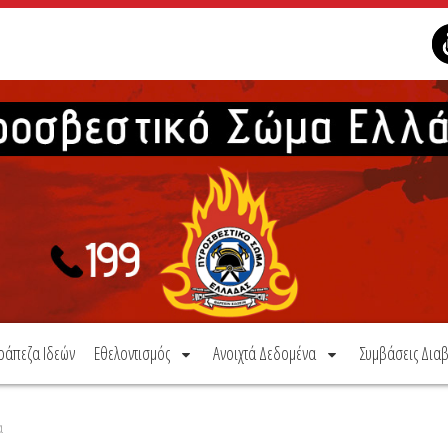
ράπεζα Ιδεών
Εθελοντισμός
Ανοιχτά Δεδομένα
Συμβάσεις Διαβ
α