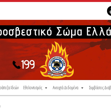
ράπεζα Ιδεών
Εθελοντισμός
Ανοιχτά Δεδομένα
Συμβάσεις Διαβ
α