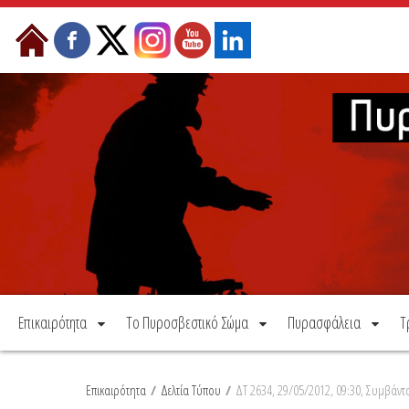
Μετάβαση στο περιεχόμενο
Επικαιρότητα
Το Πυροσβεστικό Σώμα
Πυρασφάλεια
Τ
Επικαιρότητα
/
Δελτία Τύπου
/
ΔΤ 2634, 29/05/2012, 09:30, Συμβάντ