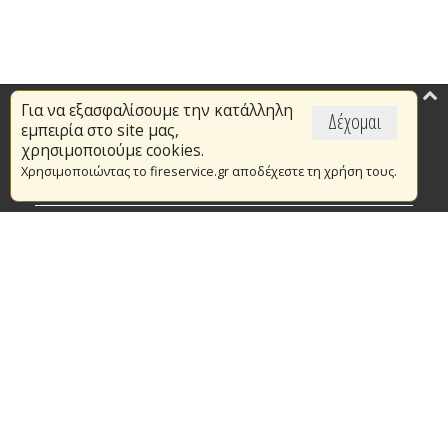
Για να εξασφαλίσουμε την κατάλληλη
Επικαιρότητα
Δέχομαι
εμπειρία στο site μας,
Το Πυροσβεστικό Σώμα
χρησιμοποιούμε cookies.
Χρησιμοποιώντας το fireservice.gr αποδέχεστε τη χρήση τους.
Πυρασφάλεια
Τράπεζα Ιδεών
Εθελοντισμός
Ανοιχτά Δεδομένα
Συμβάσεις Διαβουλεύσεις Διαγωνισμοί
Ευρωπαϊκά & Αναπτυξιακά Προγράμματα