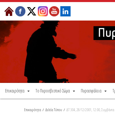
Μετάβαση στο περιεχόμενο
Επικαιρότητα
Το Πυροσβεστικό Σώμα
Πυρασφάλεια
Τ
Επικαιρότητα
/
Δελτία Τύπου
/
ΔΤ 304, 28/12/2001, 12:00, Συμβάντα