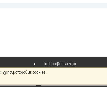
Το Πυροσβεστικό Σώμα
ς, χρησιμοποιούμε cookies.
Τράπεζα Ιδεών
Ανοιχτά Δεδομένα
σμοί
Ευρωπαϊκά & Αναπτυξιακά Προγράμματα