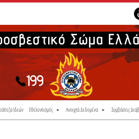
ράπεζα Ιδεών
Εθελοντισμός
Ανοιχτά Δεδομένα
Συμβάσεις Διαβ