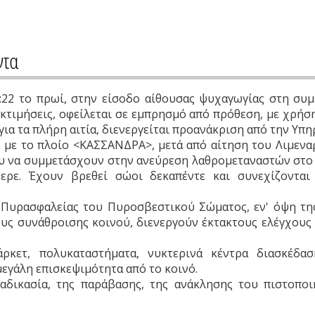
ντα
:22 το πρωί, στην είσοδο αίθουσας ψυχαγωγίας στη συμ
εκτιμήσεις, οφείλεται σε εμπρησμό από πρόθεση, με χρή
ια τα πλήρη αιτία, διενεργείται προανάκριση από την Υπη
ε με το πλοίο <ΚΑΣΣΑΝΔΡΑ>, μετά από αίτηση του Λιμεν
υ να συμμετάσχουν στην ανεύρεση λαθρομεταναστών στο 
ρε. Έχουν βρεθεί σώοι δεκαπέντε και συνεχίζονται
Πυρασφαλείας του Πυροσβεστικού Σώματος, εν' όψη τη
ς συνάθροισης κοινού, διενεργούν έκτακτους ελέγχους
άρκετ, πολυκαταστήματα, νυκτερινά κέντρα διασκέδασ
εγάλη επισκεψιμότητα από το κοινό.
αδικασία, της παράβασης, της ανάκλησης του πιστοπο