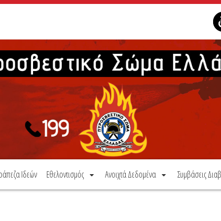
ράπεζα Ιδεών
Εθελοντισμός
Ανοιχτά Δεδομένα
Συμβάσεις Διαβ