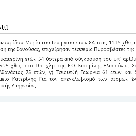
ντα
κουμίδου Μαρία του Γεωργίου ετών 84, στις 11:15 χθε
ση της θανούσας, επιχείρησαν τέσσερις Πυροσβέστες της 
κατερίνη ετών 54 ύστερα από σύγκρουση του υπ' αρίθμ. Ν
5:25 χθες, στο 10ο χλμ. της Ε.Ο. Κατερίνης-Ελασσόνας. 
 Αθανάσιος 75 ετών, γ) Τσιουτζή Γεωργία 61 ετών και
μείο Κατερίνης Για τον απεγκλωβισμό των ατόμων έλ
ικής Υπηρεσίας.