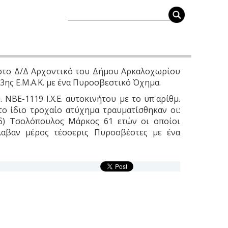
ς στο Δ/Δ Αρχοντικό του Δήμου Αρκαλοχωρίου
3ης Ε.Μ.Α.Κ. με ένα Πυροσβεστικό Όχημα.
ΒΕ-1119 Ι.Χ.Ε. αυτοκινήτου με το υπ'αρίθμ.
Στο ίδιο τροχαίο ατύχημα τραυματίσθηκαν οι:
 δ) Τσολόπουλος Μάρκος 61 ετών οι οποίοι
αβαν μέρος τέσσερις Πυροσβέστες με ένα