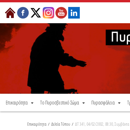
Μετάβαση στο περιεχόμενο
Επικαιρότητα
Το Πυροσβεστικό Σώμα
Πυρασφάλεια
Τ
Επικαιρότητα
/
Δελτία Τύπου
/
ΔΤ 341, 04/02/2002, 08:30, Συμβάντα