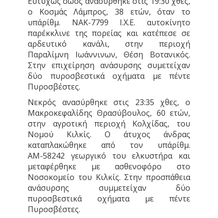
Ευτυχώς σώος ανασύρθηκε στις 19:30 χθες,
ο Κοσμάς Λάμπρος, 38 ετών, όταν το
υπ΄αρίθμ. ΝΑΚ-7799 Ι.Χ.Ε. αυτοκίνητο
παρέκκλινε της πορείας και κατέπεσε σε
αρδευτικό κανάλι, στην περιοχή
Παραλίμνη Ιωάννινων, Θέση Βοτανικός.
Στην επιχείρηση ανάσυρσης συμετείχαν
δύο πυροσβεστικά οχήματα με πέντε
Πυροσβέστες.
Νεκρός ανασύρθηκε στις 23:35 χθες, ο
Μακροκεφαλίδης Θρασύβουλος, 60 ετών,
στην αγροτική περιοχή Κολχίδας, του
Νομού Κιλκίς. Ο άτυχος άνδρας
καταπλακώθηκε από τον υπ΄αρίθμ.
ΑΜ-58242 γεωργικό του ελκυστήρα και
μεταφέρθηκε με ασθενοφόρο στο
Νοσοκομείο του Κιλκίς. Στην προσπάθεια
ανάσυρσης συμμετείχαν δύο
πυροσβεστικά οχήματα με πέντε
Πυροσβέστες.