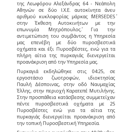
της Λεωφόρου Αλεξάνδρας 64 - Νεάπολη
Αθηνών σε δύο Ι.Χ.Ε. αυτοκίνητα άνευ
αριθμού κυκλοφορίας μάρκας ΄΄MERSEDES΄΄
στην Έκθεση Αυτοκινήτων με την
επωνυμία ΄΄Μητρόπουλος΄΄. Για την
αντιμετώπιση του συμβάντος η Υπηρεσία
μας επενέβη με δύο πυροσβεστικά
οχήματα και έξι Πυροσβέστες, ενώ για τα
πλήρη αίτια της πυρκαγιάς διενεργείται
προανάκριση από την Υπηρεσία μας.
Πυρκαγιά εκδηλώθηκε στις 04:25, σε
εργοστάσιο ζωοτροφών, ιδιοκτησίας
Παυλή Δέσποινας, στην οδό Ναυμαχίας
Έλλης, στην περιοχή Καρατεπέ Μυτιλήνης.
Στην προσπάθεια κατάσβεσης συμμετείχαν
πέντε πυροσβεστικά οχήματα με 25
Πυροσβέστες ενώ για τα αίτια της
πυρκαγιάς διενεργείται προανάκριση από
την τοπική Πυροσβεστική Υπηρεσία.