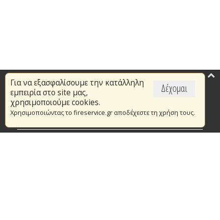
Για να εξασφαλίσουμε την κατάλληλη
Επικαιρότητα
Δέχομαι
εμπειρία στο site μας,
Το Πυροσβεστικό Σώμα
χρησιμοποιούμε cookies.
Χρησιμοποιώντας το fireservice.gr αποδέχεστε τη χρήση τους.
Πυρασφάλεια
Τράπεζα Ιδεών
Εθελοντισμός
Ανοιχτά Δεδομένα
Συμβάσεις Διαβουλεύσεις Διαγωνισμοί
Ευρωπαϊκά & Αναπτυξιακά Προγράμματα