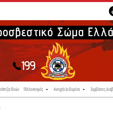
ράπεζα Ιδεών
Εθελοντισμός
Ανοιχτά Δεδομένα
Συμβάσεις Διαβ
α