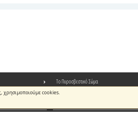
Το Πυροσβεστικό Σώμα
ς, χρησιμοποιούμε cookies.
Τράπεζα Ιδεών
Ανοιχτά Δεδομένα
σμοί
Ευρωπαϊκά & Αναπτυξιακά Προγράμματα