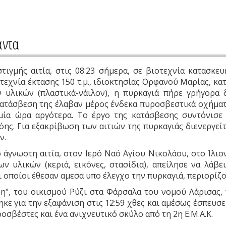
άντα
ιγμής αιτία, στις 08:23 σήμερα, σε βιοτεχνία κατασκ
οτεχνία έκτασης 150 τ.μ., ιδιοκτησίας Ορφανού Μαρίας, 
υλικών (πλαστικά-νάιλον), η πυρκαγιά πήρε γρήγορα δ
κατάσβεση της έλαβαν μέρος ένδεκα πυροσβεστικά οχήματα
μία ώρα αργότερα. Το έργο της κατάσβεσης συντόνισε
ης. Για εξακρίβωση των αιτιών της πυρκαγιάς διενεργεί
ν.
 άγνωστη αιτία, στον Ιερό Ναό Αγίου Νικολάου, στο Ίλιο
 υλικών (κεριά, εικόνες, στασίδια), απείλησε να λάβει
 οποίοι έθεσαν αμεσα υπο έλεγχο την πυρκαγιά, περιορίζον
ρη", του οικισμού Ρύζι στα Φάρσαλα του νομού Λάρισας,
ηκε για την εξαφάνιση στις 12:59 χθες και αμέσως έσπευσ
σβέστες και ένα ανιχνευτικό σκύλο από τη 2η Ε.Μ.Α.Κ.