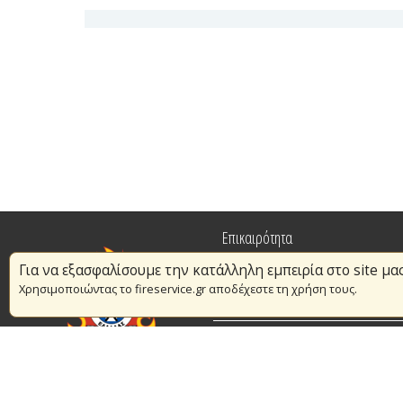
Επικαιρότητα
Για να εξασφαλίσουμε την κατάλληλη εμπειρία στο site μα
Πυρασφάλεια
Χρησιμοποιώντας το fireservice.gr αποδέχεστε τη χρήση τους.
Εθελοντισμός
Συμβάσεις Διαβουλεύσεις Διαγωνι
© Copyright 2016 Αρχηγείο Πυροσβεστικού Σώματος