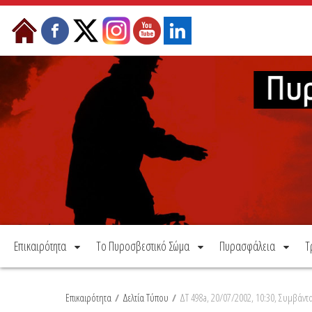
Μετάβαση στο περιεχόμενο
Επικαιρότητα
Το Πυροσβεστικό Σώμα
Πυρασφάλεια
Τ
Επικαιρότητα
/
Δελτία Τύπου
/
ΔΤ 498a, 20/07/2002, 10:30, Συμβάντ