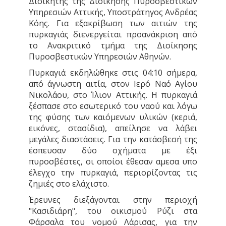
Διοικητής της Διοίκησης Πυροσβεστικών
Υπηρεσιών Αττικής, Υποστράτηγος Ανδρέας
Κόης. Για εξακρίβωση των αιτιών της
πυρκαγιάς διενεργείται προανάκριση από
το Ανακριτικό τμήμα της Διοίκησης
Πυροσβεστικών Υπηρεσιών Αθηνών.
Πυρκαγιά εκδηλώθηκε στις 04:10 σήμερα,
από άγνωστη αιτία, στον Ιερό Ναό Αγίου
Νικολάου, στο Ίλιον Αττικής. Η πυρκαγιά
ξέσπασε στο εσωτερικό του ναού και λόγω
της φύσης των καιόμενων υλικών (κεριά,
εικόνες, στασίδια), απείλησε να λάβει
μεγάλες διαστάσεις. Για την κατάσβεσή της
έσπευσαν δύο οχήματα με έξι
πυροσβέστες, οι οποίοι έθεσαν αμεσα υπο
έλεγχο την πυρκαγιά, περιορίζοντας τις
ζημιές στο ελάχιστο.
Έρευνες διεξάγονται στην περιοχή
"Κασιδιάρη", του οικισμού Ρύζι στα
Φάρσαλα του νομού Λάρισας, για την