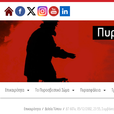
Μετάβαση στο περιεχόμενο
Επικαιρότητα
Το Πυροσβεστικό Σώμα
Πυρασφάλεια
Τ
Επικαιρότητα
/
Δελτία Τύπου
/
ΔΤ 607a, 05/12/2002, 23:55, Συμβάντ