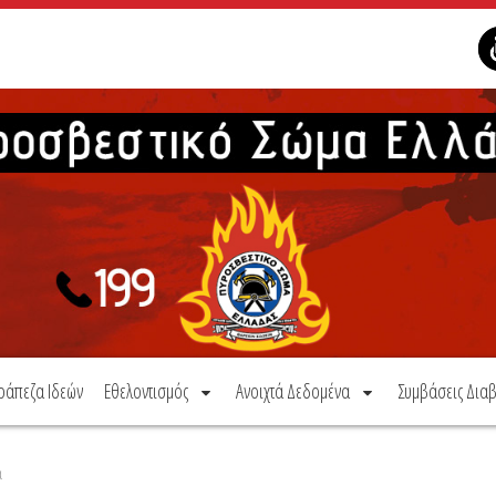
ράπεζα Ιδεών
Εθελοντισμός
Ανοιχτά Δεδομένα
Συμβάσεις Διαβ
α