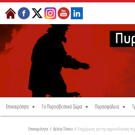
Μετάβαση στο περιεχόμενο
Επικαιρότητα
Το Πυροσβεστικό Σώμα
Πυρασφάλεια
Τ
Επικαιρότητα
/
Δελτία Τύπου
/
Ενημέρωση για την αγροτοδασική πυ