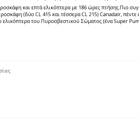
αεροσκάφη και επτά ελικόπτερα με 186 ώρες πτήσης.Πιο συγ
εροσκάφη (δύο CL 415 και τέσσερα CL 215) Canadair, πέντε
ύο ελικόπτερα του Πυροσβεστικού Σώματος (ένα Super Puma
Ασίας