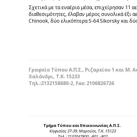
Σχετικά με τα εναέρια μέσα, επιχείρησαν 11 
διαθεσιμότητες, έλαβαν μέρος συνολικά έξι α
Chinook, δύο ελικόπτερα S-64 Sikorsky και δ
Γραφείο Τύπου Α.Π.Σ., Ριζαρείου 1 και Μ. 
Χαλάνδρι, Τ.Κ. 15233
Τηλ.:2132158680-2, Fax: 2106826726
Τμήμα Τύπου και Επικοινωνίας Α.Π.Σ.
Κηφισίας 37-39, Μαρούσι, Τ.Κ. 15123
Τηλ.: 2132047800, -801, -802