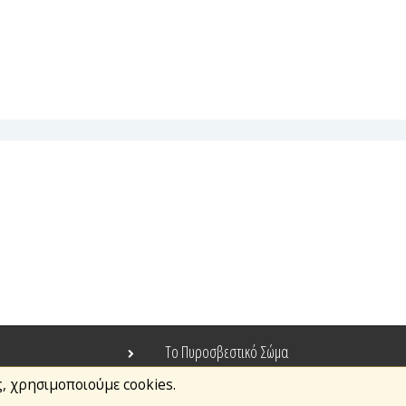
Το Πυροσβεστικό Σώμα
ς, χρησιμοποιούμε cookies.
Τράπεζα Ιδεών