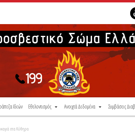
ράπεζα Ιδεών
Εθελοντισμός
Ανοιχτά Δεδομένα
Συμβάσεις Διαβ
ρκαγιά στα Κύθηρα