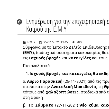
Ενημέρωση για την επιχειρησιακή 
Καιρού της Ε.Μ.Υ.
4695a
25/11/2021 13:45
980
Σύμφωνα με το Έκτακτο Δελτίο Επιδείνωσης
(ΕΜΥ),
διαδοχικά συστήματα κακοκαιρίας θα ε
τις
ισχυρές βροχές
και
καταιγίδες
και τους
Πιο αναλυτικά:
1.
Ισχυρές βροχές και καταιγίδες θα εκδ
α.
Αύριο Παρασκευή
(26-11-2021) από τις π
σταδιακά στην
Ανατολική Μακεδονία,
τη
Θ
τόπους από
χαλαζοπτώσεις,
σταδιακά από τ
στη Θράκη.
β. Το
Σάββατο
(27-11-2021)
νέο κύμα κακ