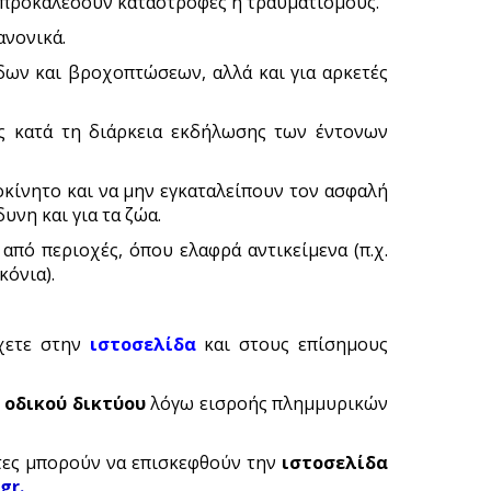
α προκαλέσουν καταστροφές ή τραυματισμούς.
ανονικά.
δων και βροχοπτώσεων, αλλά και για αρκετές
ές κατά τη διάρκεια εκδήλωσης των έντονων
κίνητο και να μην εγκαταλείπουν τον ασφαλή
υνη και για τα ζώα.
πό περιοχές, όπου ελαφρά αντικείμενα (π.χ.
κόνια).
έχετε στην
ιστοσελίδα
και στους επίσημους
 οδικού δικτύου
λόγω εισροής πλημμυρικών
ίτες μπορούν να επισκεφθούν την
ιστοσελίδα
.gr
.