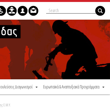
ουλεύσεις Διαγωνισμοί
Ευρωπαϊκά & Αναπτυξιακά Προγράμματα
ης Ε.Μ.Υ.