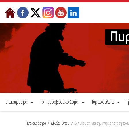
Μετάβαση στο περιεχόμενο
Επικαιρότητα
Το Πυροσβεστικό Σώμα
Πυρασφάλεια
Τ
Επικαιρότητα
/
Δελτία Τύπου
/
Ενημέρωση για την επιχειρησιακή ετο