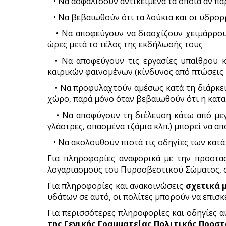
• Να ασφαλίσουν αντικείμενα τα οποία αν πα
• Να βεβαιωθούν ότι τα λούκια και οι υδρορρ
• Να αποφεύγουν να διασχίζουν χειμάρρους 
ώρες μετά το τέλος της εκδήλωσής τους
• Να αποφεύγουν τις εργασίες υπαίθρου κα
καιρικών φαινομένων (κίνδυνος από πτώσεις 
• Να προφυλαχτούν αμέσως κατά τη διάρκεια
χώρο, παρά μόνο όταν βεβαιωθούν ότι η καται
• Να αποφύγουν τη διέλευση κάτω από μεγάλ
γλάστρες, σπασμένα τζάμια κλπ.) μπορεί να απ
• Να ακολουθούν πιστά τις οδηγίες των κατ
Για πληροφορίες αναφορικά με την προστασ
λογαριασμούς του Πυροσβεστικού Σώματος,
Για πληροφορίες και ανακοινώσεις
σχετικά 
υδάτων σε αυτό, οι πολίτες μπορούν να επισκ
Για περισσότερες πληροφορίες και οδηγίες α
της Γενικής Γραμματείας Πολιτικής Προσ