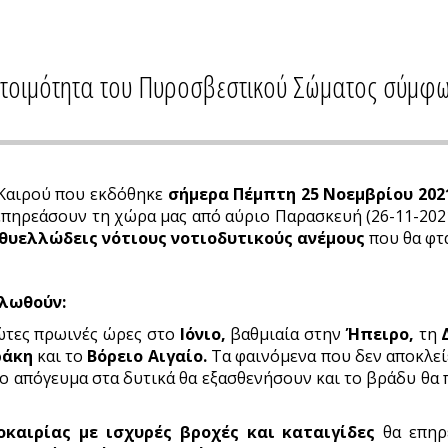
ετοιμότητα του Πυροσβεστικού Σώματος σύμφω
 Καιρού που εκδόθηκε
σήμερα Πέμπτη 25 Νοεμβρίου 202
πηρεάσουν τη χώρα μας από αύριο Παρασκευή (26-11-2021)
θυελλώδεις νότιους νοτιοδυτικούς ανέμους
που θα φτ
ηλωθούν:
ρώτες πρωινές ώρες στο
Ιόνιο,
βαθμιαία στην
Ήπειρο,
τη
ράκη
και το
Βόρειο Αιγαίο.
Τα φαινόμενα που δεν αποκλεί
ο απόγευμα στα δυτικά θα εξασθενήσουν και το βράδυ θα 
οκαιρίας με ισχυρές βροχές και καταιγίδες
θα επηρ