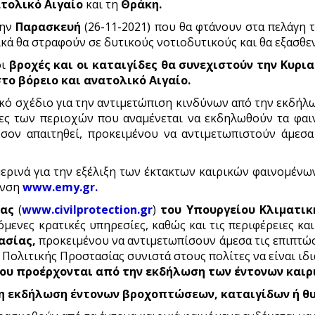
ατολικό Αιγαίο
και τη
Θράκη.
την
Παρασκευή
(26-11-2021) που θα φτάνουν στα πελάγη 
ικά θα στραφούν σε δυτικούς νοτιοδυτικούς και θα εξασθε
οι
βροχές και οι καταιγίδες θα συνεχιστούν την Κυριακ
το βόρειο και ανατολικό Αιγαίο.
ιακό σχέδιο για την αντιμετώπιση κινδύνων από την εκδή
ες των περιοχών που αναμένεται να εκδηλωθούν τα φαιν
όσον απαιτηθεί, προκειμένου να αντιμετωπιστούν άμε
ρινά για την εξέλιξη των έκτακτων καιρικών φαινομένων
υνση
www.emy.gr
.
ίας
(
www.civilprotection.gr
)
του Υπουργείου Κλιματικ
μενες κρατικές υπηρεσίες, καθώς και τις περιφέρειες κα
ασίας,
προκειμένου να αντιμετωπίσουν άμεσα τις επιπτώ
Πολιτικής Προστασίας συνιστά στους πολίτες να είναι ιδι
ου προέρχονται από την εκδήλωση των έντονων καιρ
η εκδήλωση έντονων βροχοπτώσεων, καταιγίδων ή θ