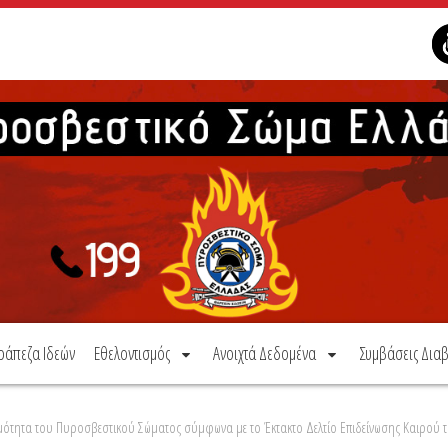
ράπεζα Ιδεών
Εθελοντισμός
Ανοιχτά Δεδομένα
Συμβάσεις Διαβ
ιμότητα του Πυροσβεστικού Σώματος σύμφωνα με το Έκτακτο Δελτίο Επιδείνωσης Καιρού τ