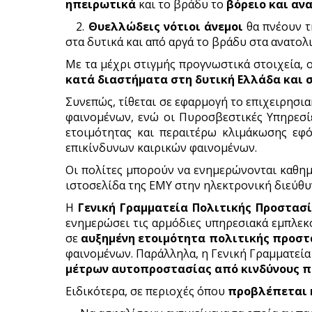
ηπειρωτικά
και το βράδυ το
βόρειο και αν
2.
Θυελλώδεις νότιοι άνεμοι
θα πνέουν 
στα δυτικά και από αργά το βράδυ στα ανατολ
Με τα μέχρι στιγμής προγνωστικά στοιχεία, 
κατά διαστήματα στη δυτική Ελλάδα και σ
Συνεπώς, τίθεται σε εφαρμογή το επιχειρησ
φαινομένων, ενώ οι Πυροσβεστικές Υπηρεσί
ετοιμότητας και περαιτέρω κλιμάκωσης εφ
επικίνδυνων καιρικών φαινομένων.
Οι πολίτες μπορούν να ενημερώνονται καθημε
ιστοσελίδα της ΕΜΥ στην ηλεκτρονική διεύθ
Η
Γενική Γραμματεία Πολιτικής Προστασ
ενημερώσει τις αρμόδιες υπηρεσιακά εμπλεκό
σε
αυξημένη ετοιμότητα πολιτικής προστ
φαινομένων. Παράλληλα, η Γενική Γραμματεία 
μέτρων αυτοπροστασίας από κινδύνους π
Ειδικότερα, σε περιοχές όπου
προβλέπεται 