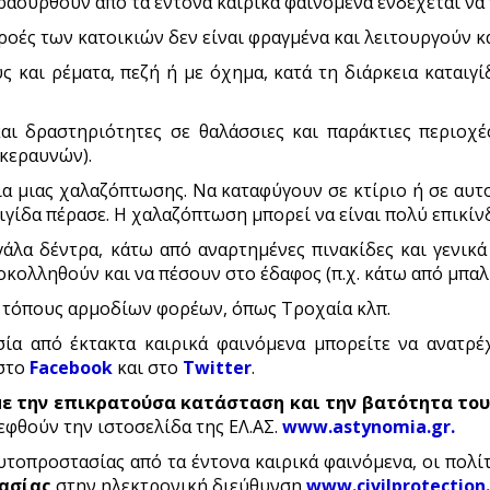
ρασυρθούν από τα έντονα καιρικά φαινόμενα ενδέχεται ν
οές των κατοικιών δεν είναι φραγμένα και λειτουργούν κ
και ρέματα, πεζή ή με όχημα, κατά τη διάρκεια καταιγί
ι δραστηριότητες σε θαλάσσιες και παράκτιες περιοχ
κεραυνών).
 μιας χαλαζόπτωσης. Να καταφύγουν σε κτίριο ή σε αυτο
γίδα πέρασε. Η χαλαζόπτωση μπορεί να είναι πολύ επικίνδ
α δέντρα, κάτω από αναρτημένες πινακίδες και γενικά α
οκολληθούν και να πέσουν στο έδαφος (π.χ. κάτω από μπαλ
ά τόπους αρμοδίων φορέων, όπως Τροχαία κλπ.
ία από έκτακτα καιρικά φαινόμενα μπορείτε να ανατρ
 στο
Facebook
και στο
Twitter
.
με την επικρατούσα κατάσταση και την βατότητα του
εφθούν την ιστοσελίδα της ΕΛ.ΑΣ.
www.astynomia.gr
.
υτοπροστασίας από τα έντονα καιρικά φαινόμενα, οι πολ
τασίας
στην ηλεκτρονική διεύθυνση
www.civilprotection