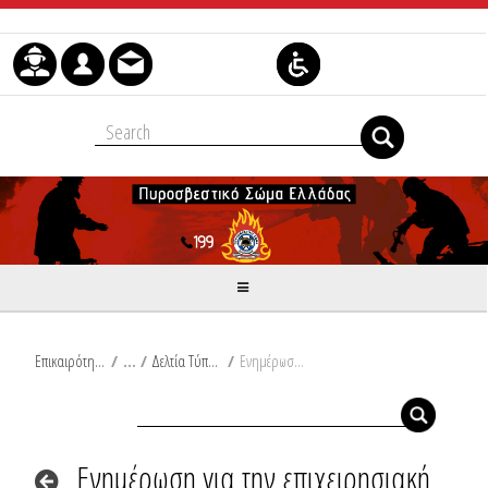
Μετάβαση στο περιεχόμενο
Επικαιρότητα
/
Δελτία Τύπου
/
Ενημέρωση για την επιχειρησιακή ετοιμότητα του Πυροσβεστικού Σώματος σύμφωνα με το Έκτακτο Δελτίο Επιδείνωσης Καιρού της Ε.Μ.Υ.
Ενημέρωση για την επιχειρησιακή