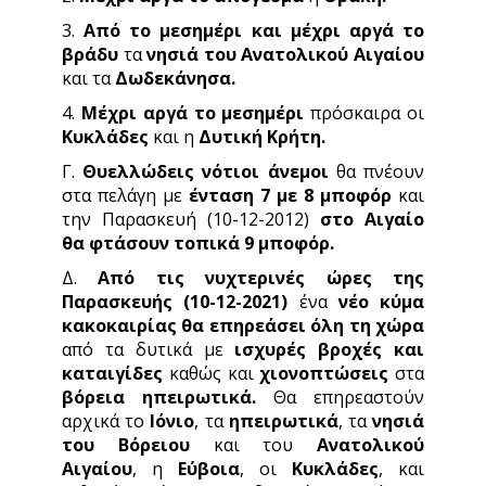
3.
Από το μεσημέρι και μέχρι αργά το
βράδυ
τα
νησιά του Ανατολικού Αιγαίου
και τα
Δωδεκάνησα.
4.
Μέχρι αργά το μεσημέρι
πρόσκαιρα οι
Κυκλάδες
και η
Δυτική Κρήτη.
Γ.
Θυελλώδεις νότιοι άνεμοι
θα πνέουν
στα πελάγη με
ένταση 7 με 8 μποφόρ
και
την Παρασκευή (10-12-2012)
στο Αιγαίο
θα φτάσουν τοπικά 9 μποφόρ.
Δ.
Από τις νυχτερινές ώρες της
Παρασκευής (10-12-2021)
ένα
νέο κύμα
κακοκαιρίας θα επηρεάσει όλη τη χώρα
από τα δυτικά με
ισχυρές βροχές και
καταιγίδες
καθώς και
χιονοπτώσεις
στα
βόρεια
ηπειρωτικά.
Θα επηρεαστούν
αρχικά το
Ιόνιο
, τα
ηπειρωτικά
, τα
νησιά
του Βόρειου
και του
Ανατολικού
Αιγαίου
, η
Εύβοια
, οι
Κυκλάδες
, και