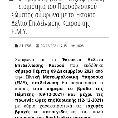
ετοιμότητα του Πυροσβεστικού
Σώματος σύμφωνα με το Έκτακτο
Δελτίο Επιδείνωσης Καιρού της
Ε.Μ.Υ.
ΔΤ 4705
09/12/2021 17:15
1008
Σύμφωνα με το
Έκτακτο Δελτίο
Επιδείνωσης Καιρού
που εκδόθηκε
σήμερα Πέμπτη 09 Δεκεμβρίου 2021
από
την
Εθνική Μετεωρολογική Υπηρεσία
(ΕΜΥ), επιδείνωση
θα παρουσιάσει ο
καιρός
από σήμερα το βράδυ της
Πέμπτης (09-12-2021) και μέχρι τις
πρωινές ώρες της Κυριακής (12-12-2021)
με κύρια χαρακτηριστικά τις
ισχυρές
βροχές
και
καταιγίδες
και τους πολύ
ισχυρούς έως θυελλώδεις ανέμους.