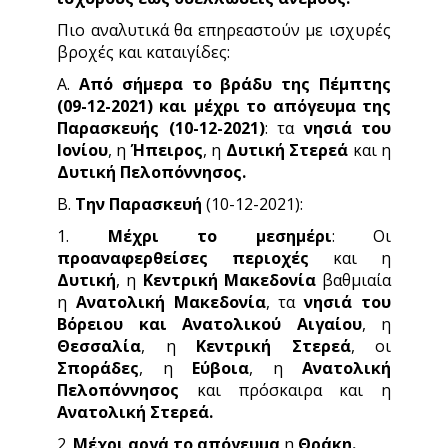
Πιο αναλυτικά θα επηρεαστούν με ισχυρές
βροχές και καταιγίδες:
Α.
Από σήμερα το βράδυ της Πέμπτης
(09-12-2021) και μέχρι το απόγευμα της
Παρασκευής (10-12-2021)
: τα
νησιά του
Ιονίου
, η
Ήπειρος
, η
Δυτική Στερεά
και η
Δυτική Πελοπόννησος.
Β.
Την Παρασκευή
(10-12-2021):
1.
Μέχρι το μεσημέρι
: Οι
προαναφερθείσες περιοχές
και η
Δυτική
, η
Κεντρική Μακεδονία
βαθμιαία
η
Ανατολική Μακεδονία
, τα
νησιά του
Βόρειου και Ανατολικού Αιγαίου
, η
Θεσσαλία
, η
Κεντρική Στερεά
, οι
Σποράδες
, η
Εύβοια
, η
Ανατολική
Πελοπόννησος
και πρόσκαιρα και η
Ανατολική Στερεά.
2.
Μέχρι αργά το απόγευμα
η
Θράκη.