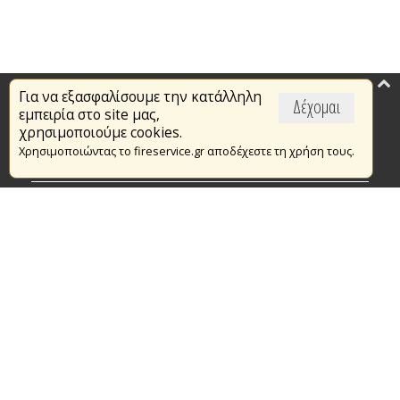
Για να εξασφαλίσουμε την κατάλληλη
Επικαιρότητα
Δέχομαι
εμπειρία στο site μας,
Το Πυροσβεστικό Σώμα
χρησιμοποιούμε cookies.
Χρησιμοποιώντας το fireservice.gr αποδέχεστε τη χρήση τους.
Πυρασφάλεια
Τράπεζα Ιδεών
Εθελοντισμός
Ανοιχτά Δεδομένα
Συμβάσεις Διαβουλεύσεις Διαγωνισμοί
Ευρωπαϊκά & Αναπτυξιακά Προγράμματα