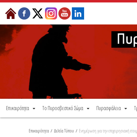
Μετάβαση στο περιεχόμενο
Επικαιρότητα
Το Πυροσβεστικό Σώμα
Πυρασφάλεια
Τ
Επικαιρότητα
/
Δελτία Τύπου
/
Ενημέρωση για την επιχειρησιακή ετο