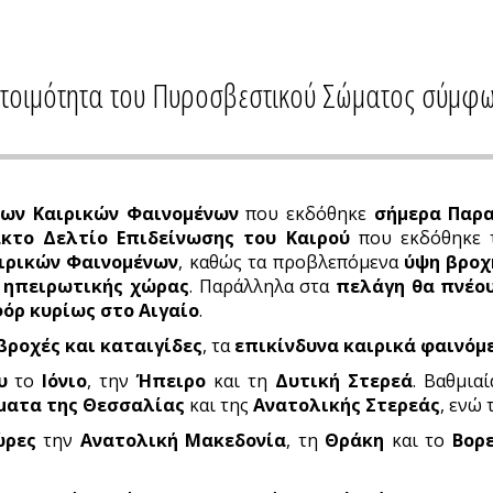
ετοιμότητα του Πυροσβεστικού Σώματος σύμφων
νων Καιρικών Φαινομένων
που εκδόθηκε
σήμερα
Παρα
κτο Δελτίο Επιδείνωσης του Καιρού
που εκδόθηκε τ
ιρικών Φαινομένων
, καθώς τα προβλεπόμενα
ύψη βροχή
ς ηπειρωτικής χώρας
. Παράλληλα στα
πελάγη θα πνέου
όρ κυρίως στο Αιγαίο
.
βροχές και καταιγίδες
, τα
επικίνδυνα καιρικά φαινόμ
υ
το
Ιόνιο
, την
Ήπειρο
και τη
Δυτική Στερεά
. Βαθμια
ματα της Θεσσαλίας
και της
Ανατολικής Στερεάς
, ενώ
ώρες
την
Ανατολική
Μακεδονία
, τη
Θράκη
και το
Βορ