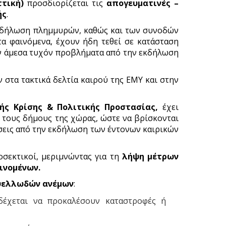
ττική)
προσδιορίζεται τις
απογευματινές –
ής
.
 εκδήλωση πλημμυρών, καθώς και των συνοδών
α φαινόμενα, έχουν ήδη τεθεί σε κατάσταση
ύν άμεσα τυχόν προβλήματα από την εκδήλωση
 στα τακτικά δελτία καιρού της ΕΜΥ και στην
ής Κρίσης & Πολιτικής Προστασίας,
έχει
ι τους δήμους της χώρας, ώστε να βρίσκονται
ώσεις από την εκδήλωση των έντονων καιρικών
οσεκτικοί, μεριμνώντας για τη
λήψη μέτρων
ινομένων.
θυελλωδών ανέμων
:
δέχεται να προκαλέσουν καταστροφές ή