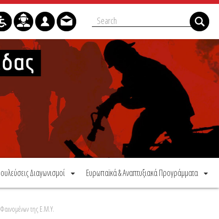
ουλεύσεις Διαγωνισμοί
Ευρωπαϊκά & Αναπτυξιακά Προγράμματα
Φαινομένων της Ε.Μ.Υ.