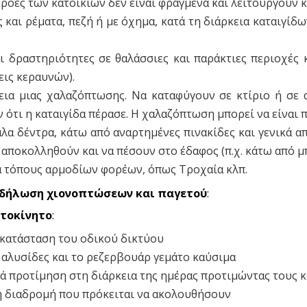
ροές των κατοικιών δεν είναι φραγμένα και λειτουργούν κ
και ρέματα, πεζή ή με όχημα, κατά τη διάρκεια καταιγίδω
ι δραστηριότητες σε θαλάσσιες και παράκτιες περιοχές
ις κεραυνών).
ια μιας χαλαζόπτωσης. Να καταφύγουν σε κτίριο ή σε α
τι η καταιγίδα πέρασε. Η χαλαζόπτωση μπορεί να είναι πο
α δέντρα, κάτω από αναρτημένες πινακίδες και γενικά από
α αποκολληθούν και να πέσουν στο έδαφος (π.χ. κάτω από μ
ά τόπους αρμοδίων φορέων, όπως Τροχαία κλπ.
κδήλωση χιονοπτώσεων και παγετού
:
υτοκίνητο
:
ν κατάσταση του οδικού δικτύου
 αλυσίδες και το ρεζερβουάρ γεμάτο καύσιμα
ατά προτίμηση στη διάρκεια της ημέρας προτιμώντας τους
η διαδρομή που πρόκειται να ακολουθήσουν