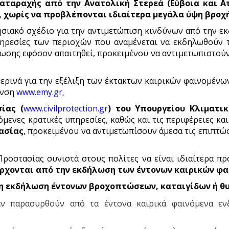
αταραχής από την Ανατολική Στερεά (Εύβοια και Α
,
χωρίς να προβλέπονται ιδιαίτερα μεγάλα ύψη βροχ
ησιακό σχέδιο για την αντιμετώπιση κινδύνων από την
ηρεσίες των περιοχών που αναμένεται να εκδηλωθούν τ
κωσης εφόσον απαιτηθεί, προκειμένου να αντιμετωπιστο
ρινά για την εξέλιξη των έκτακτων καιρικών φαινομένων
υνση
www.emy.gr
.
ίας (
www.civilprotection.gr
)
του Υπουργείου Κλιματικ
μενες κρατικές υπηρεσίες, καθώς και τις περιφέρειες κα
ασίας
, προκειμένου να αντιμετωπίσουν άμεσα τις επιπτ
ροστασίας συνιστά στους πολίτες να είναι ιδιαίτερα πρ
ρχονται από την εκδήλωση των έντονων καιρικών φα
η εκδήλωση έντονων βροχοπτώσεων, καταιγίδων ή 
αν παρασυρθούν από τα έντονα καιρικά φαινόμενα εν