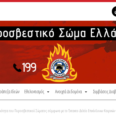
ράπεζα Ιδεών
Εθελοντισμός
Ανοιχτά Δεδομένα
Συμβάσεις Διαβ
ιμότητα του Πυροσβεστικού Σώματος σύμφωνα με το Έκτακτο Δελτίο Επικίνδυνων Καιρικών 