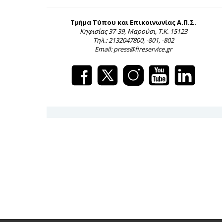
Τμήμα Τύπου και Επικοινωνίας Α.Π.Σ.
Κηφισίας 37-39, Μαρούσι, Τ.Κ. 15123
Τηλ.: 2132047800, -801, -802
Email: press@fireservice.gr