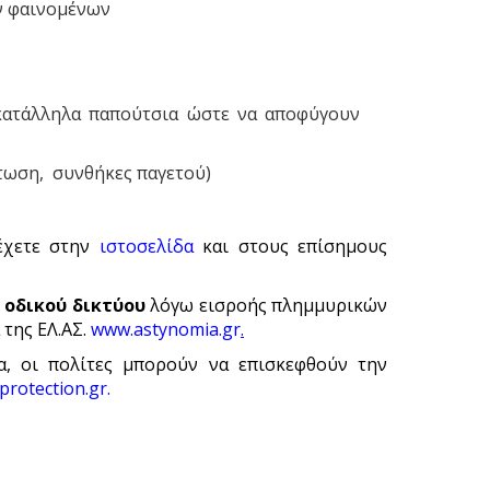
ν φαινομένων
κατάλληλα παπούτσια ώστε να αποφύγουν
πτωση, συνθήκες παγετού)
ρέχετε στην
ιστοσελίδα
και στους επίσημους
 οδικού δικτύου
λόγω εισροής πλημμυρικών
 της ΕΛ.ΑΣ.
www.astynomia.gr
.
α, οι πολίτες μπορούν να επισκεφθούν την
lprotection.gr
.