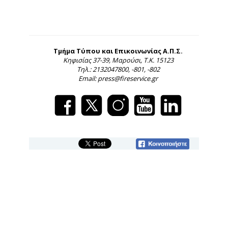
Τμήμα Τύπου και Επικοινωνίας Α.Π.Σ.
Κηφισίας 37-39, Μαρούσι, Τ.Κ. 15123
Τηλ.: 2132047800, -801, -802
Email: press@fireservice.gr