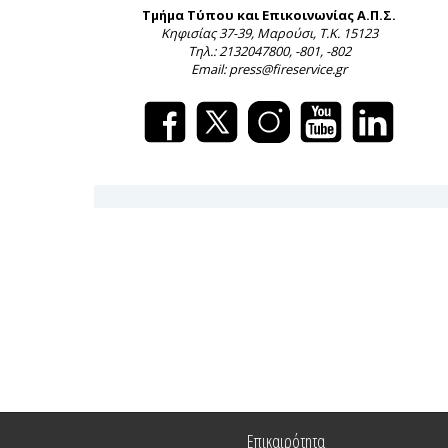
Τμήμα Τύπου και Επικοινωνίας Α.Π.Σ.
Κηφισίας 37-39, Μαρούσι, Τ.Κ. 15123
Τηλ.: 2132047800, -801, -802
Email: press@fireservice.gr
Επικαιρότητα