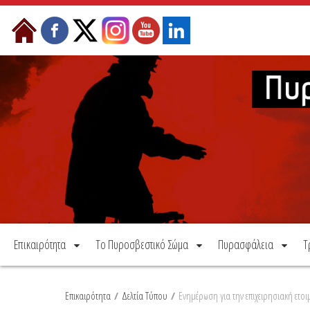
Μετάβαση στο περιεχόμενο
Επικαιρότητα
Το Πυροσβεστικό Σώμα
Πυρασφάλεια
Τ
Επικαιρότητα
/
Δελτία Τύπου
/
Ενημέρωση για την επιχειρησιακή ετο