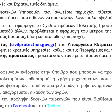
ές και Στρατιωτικές δυνάμεις.
βεστικών Υπηρεσιών των ανωτέρω περιοχών τίθετ
παιτήσεις, που πιθανόν να προκύψουν, λόγω πολύ υψηλού 
θεται σε εφαρμογή το Σχέδιο δράσεων Πολιτικής Προστ
μεταξύ άλλων, προβλέπεται η εφαρμογή του μέτρου τη
ύς δρυμούς, δάση και «ευπαθείς» περιοχές.
ίας (
civilprotection.gov.gr
)
του
Υπουργείου Κλιματι
μενες κρατικές υπηρεσίες, καθώς και τις Περιφέρειες κα
ικής προστασίας
προκειμένου να αντιμετωπίσουν άμεσα 
αποφεύγουν ενέργειες στην ύπαιθρο που μπορούν να πρ
πολειμμάτων καθαρισμού, η χρήση μηχανημάτων που π
ν ψησταριών, το κάπνισμα μελισσών, η ρίψη αναμμένων τ
υ απαγορεύεται η καύση των αγρών.
α την πρόληψη δασικών πυρκαγιών που είναι διαθέσι
ς, στο
Facebook
και στο
Twitter
.