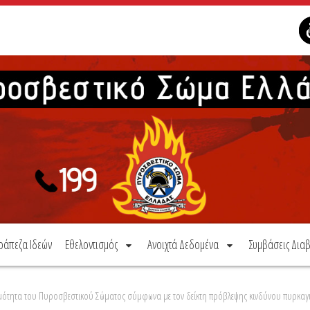
ράπεζα Ιδεών
Εθελοντισμός
Ανοιχτά Δεδομένα
Συμβάσεις Διαβ
ιμότητα του Πυροσβεστικού Σώματος σύμφωνα με τον δείκτη πρόβλεψης κινδύνου πυρκαγι