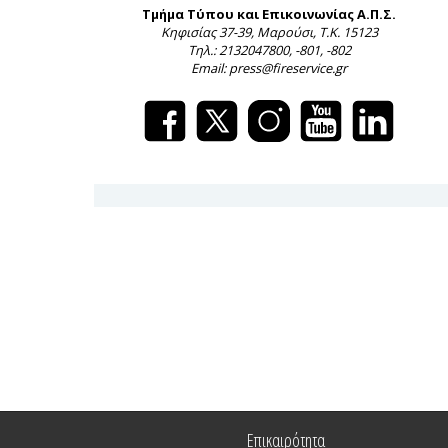
Τμήμα Τύπου και Επικοινωνίας Α.Π.Σ.
Κηφισίας 37-39, Μαρούσι, Τ.Κ. 15123
Τηλ.: 2132047800, -801, -802
Email: press@fireservice.gr
Επικαιρότητα