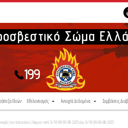
ράπεζα Ιδεών
Εθελοντισμός
Ανοιχτά Δεδομένα
Συμβάσεις Διαβ
καγιές του τελευταίου 24ωρου από Ω/18:00/03-08-2025 έως Ω/18:00/04-08-2025