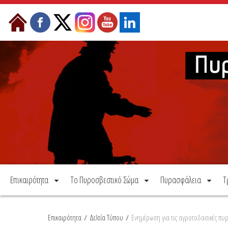
Μετάβαση στο περιεχόμενο
Επικαιρότητα
Το Πυροσβεστικό Σώμα
Πυρασφάλεια
Τ
Επικαιρότητα
/
Δελτία Τύπου
/
Ενημέρωση για τις αγροτοδασικές πυρ