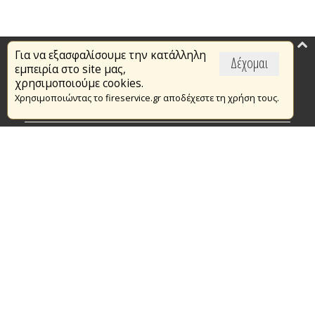
Για να εξασφαλίσουμε την κατάλληλη
Επικαιρότητα
Δέχομαι
εμπειρία στο site μας,
Το Πυροσβεστικό Σώμα
χρησιμοποιούμε cookies.
Χρησιμοποιώντας το fireservice.gr αποδέχεστε τη χρήση τους.
Πυρασφάλεια
Τράπεζα Ιδεών
Εθελοντισμός
Ανοιχτά Δεδομένα
Συμβάσεις Διαβουλεύσεις Διαγωνισμοί
Ευρωπαϊκά & Αναπτυξιακά Προγράμματα