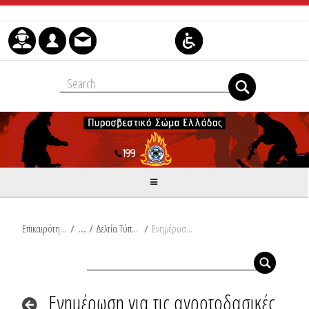
Μετάβαση στο περιεχόμενο
Επικαιρότητα
/
Δελτία Τύπου
/
Ενημέρωση για τις αγροτοδασικές πυρκαγιές του τελευταίου 24ωρου από Ω/18:00/04-10-2025 έως Ω/18:00/05-10-2025
Ενημέρωση για τις αγροτοδασικές