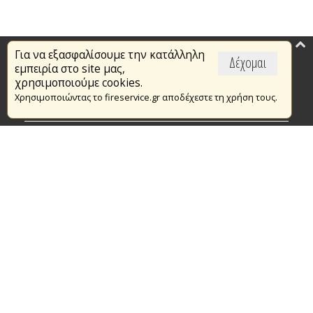
Για να εξασφαλίσουμε την κατάλληλη
Επικαιρότητα
Δέχομαι
εμπειρία στο site μας,
Το Πυροσβεστικό Σώμα
χρησιμοποιούμε cookies.
Χρησιμοποιώντας το fireservice.gr αποδέχεστε τη χρήση τους.
Πυρασφάλεια
Τράπεζα Ιδεών
Εθελοντισμός
Ανοιχτά Δεδομένα
Συμβάσεις Διαβουλεύσεις Διαγωνισμοί
Ευρωπαϊκά & Αναπτυξιακά Προγράμματα