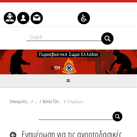
Μετάβαση στο περιεχόμενο
Επικαιρότητα
/
Δελτία Τύπου
/
Ενημέρωση για τις αγροτοδασικές πυρκαγιές του τελευταίου 24ωρου από Ω/18:00/08-10-2025 έως Ω/18:00/09-10-2025
Ενημέρωση για τις αγροτοδασικές