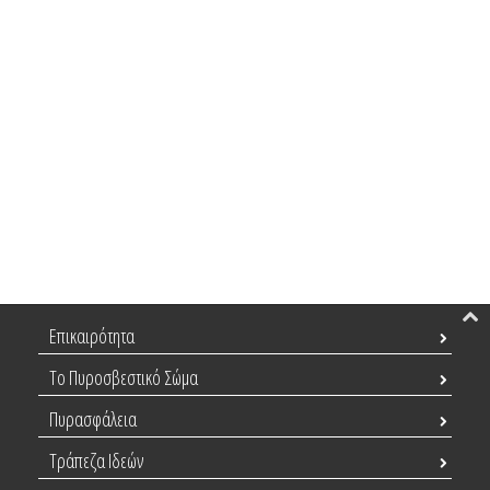
Επικαιρότητα
Το Πυροσβεστικό Σώμα
Πυρασφάλεια
Τράπεζα Ιδεών