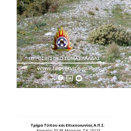
Τμήμα Τύπου και Επικοινωνίας Α.Π.Σ.
Κηφισίας 37-39, Μαρούσι, Τ.Κ. 15123