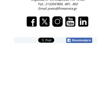
Τηλ.: 2132047800, -801, -802
Email: press@fireservice.gr