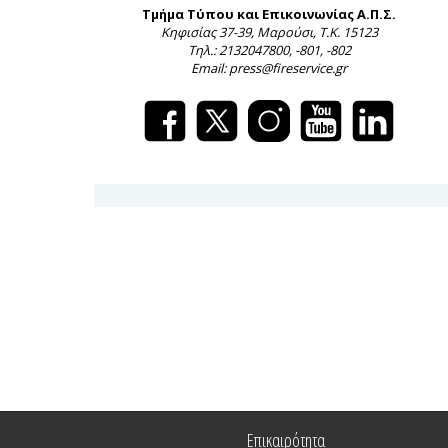
Τμήμα Τύπου και Επικοινωνίας Α.Π.Σ.
Κηφισίας 37-39, Μαρούσι, Τ.Κ. 15123
Τηλ.: 2132047800, -801, -802
Email: press@fireservice.gr
Επικαιρότητα