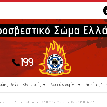
ράπεζα Ιδεών
Εθελοντισμός
Ανοιχτά Δεδομένα
Συμβάσεις Διαβ
καγιές του τελευταίου 24ωρου από Ω/18:00/17-06-2025 έως Ω/18:00/18-06-2025