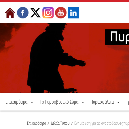
Μετάβαση στο περιεχόμενο
Επικαιρότητα
Το Πυροσβεστικό Σώμα
Πυρασφάλεια
Τ
Επικαιρότητα
/
Δελτία Τύπου
/
Ενημέρωση για τις αγροτοδασικές πυρ