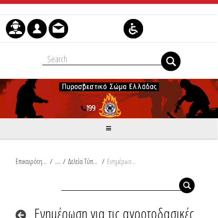
Μετάβαση στο περιεχόμενο
Επικαιρότητα
/
Δελτία Τύπου
/
Ενημέρωση για τις αγροτοδασικές πυρκαγιές του τελευταίου 24ωρου από Ω/18:00/18-07-2025 έως Ω/18:00/19-07-2025
Ενημέρωση για τις αγροτοδασικές