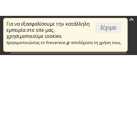
Για να εξασφαλίσουμε την κατάλληλη
Επικαιρότητα
Δέχομαι
εμπειρία στο site μας,
Το Πυροσβεστικό Σώμα
χρησιμοποιούμε cookies.
Χρησιμοποιώντας το fireservice.gr αποδέχεστε τη χρήση τους.
Πυρασφάλεια
Τράπεζα Ιδεών
Εθελοντισμός
Ανοιχτά Δεδομένα
Συμβάσεις Διαβουλεύσεις Διαγωνισμοί
Ευρωπαϊκά & Αναπτυξιακά Προγράμματα