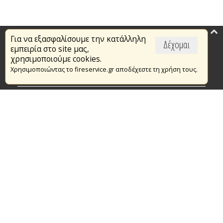
Για να εξασφαλίσουμε την κατάλληλη
Επικαιρότητα
Δέχομαι
εμπειρία στο site μας,
Το Πυροσβεστικό Σώμα
χρησιμοποιούμε cookies.
Χρησιμοποιώντας το fireservice.gr αποδέχεστε τη χρήση τους.
Πυρασφάλεια
Τράπεζα Ιδεών
Εθελοντισμός
Ανοιχτά Δεδομένα
Συμβάσεις Διαβουλεύσεις Διαγωνισμοί
Ευρωπαϊκά & Αναπτυξιακά Προγράμματα