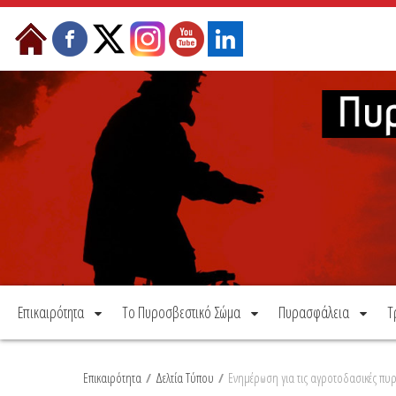
Μετάβαση στο περιεχόμενο
Επικαιρότητα
Το Πυροσβεστικό Σώμα
Πυρασφάλεια
Τ
Επικαιρότητα
/
Δελτία Τύπου
/
Ενημέρωση για τις αγροτοδασικές πυρ