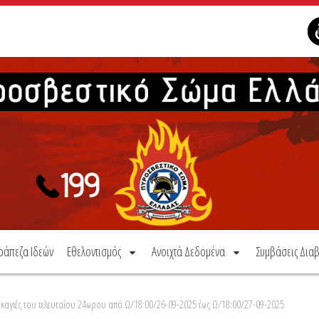
ράπεζα Ιδεών
Εθελοντισμός
Ανοιχτά Δεδομένα
Συμβάσεις Διαβ
καγιές του τελευταίου 24ωρου από Ω/18:00/26-09-2025 έως Ω/18:00/27-09-2025