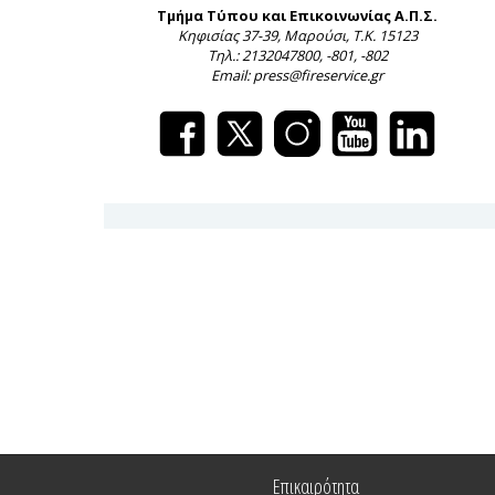
Τμήμα Τύπου και Επικοινωνίας Α.Π.Σ.
Κηφισίας 37-39, Μαρούσι, Τ.Κ. 15123
Τηλ.: 2132047800, -801, -802
Email: press@fireservice.gr
Επικαιρότητα